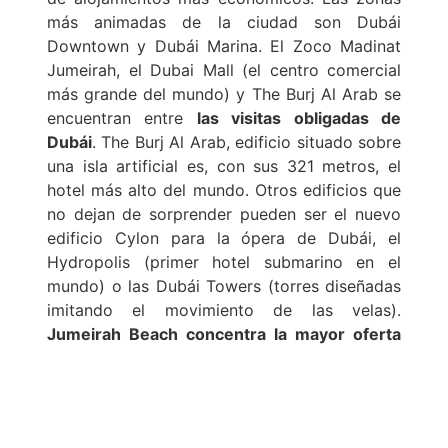
más animadas de la ciudad son Dubái
Downtown y Dubái Marina. El Zoco Madinat
Jumeirah, el Dubai Mall (el centro comercial
más grande del mundo) y The Burj Al Arab se
encuentran entre
las visitas obligadas de
Dubái
. The Burj Al Arab, edificio situado sobre
una isla artificial es, con sus 321 metros, el
hotel más alto del mundo. Otros edificios que
no dejan de sorprender pueden ser el nuevo
edificio Cylon para la ópera de Dubái, el
Hydropolis (primer hotel submarino en el
mundo) o las Dubái Towers (torres diseñadas
imitando el movimiento de las velas).
Jumeirah Beach
concentra la mayor oferta
hotelera
de las playas privadas de la ciudad.
The Palm Islands,
las tres islas artificiales más
grandes del mundo
, también se encuentran
en Dubái.