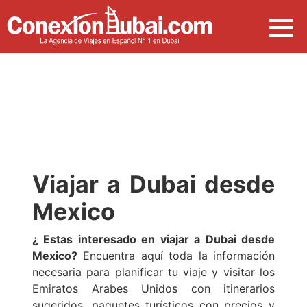
Viajar a Dubai desde
Mexico
¿ Estas interesado en viajar a Dubai desde
Mexico?
Encuentra aquí toda la información
necesaria para planificar tu viaje y visitar los
Emiratos Arabes Unidos con itinerarios
sugeridos, paquetes turísticos con precios y