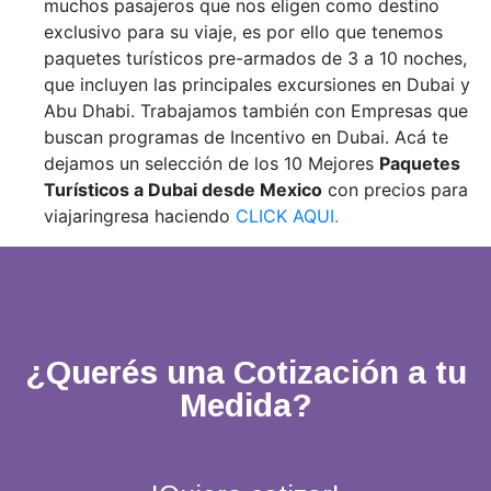
muchos pasajeros que nos eligen como destino
exclusivo para su viaje, es por ello que tenemos
paquetes turísticos pre-armados de 3 a 10 noches,
que incluyen las principales excursiones en Dubai y
Abu Dhabi. Trabajamos también con Empresas que
buscan programas de Incentivo en Dubai. Acá te
dejamos un selección de los 10 Mejores
Paquetes
Turísticos a Dubai desde Mexico
con precios para
viajaringresa haciendo
CLICK AQUI.
¿Querés una Cotización a tu
Medida?