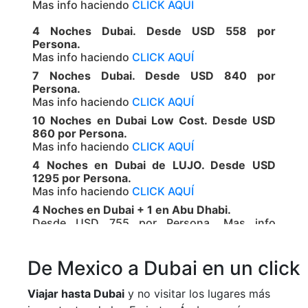
Mas info haciendo
CLICK AQUÍ
4 Noches Dubai. Desde USD 558 por
Persona.
Mas info haciendo
CLICK AQUÍ
7 Noches Dubai. Desde USD 840 por
Persona.
Mas info haciendo
CLICK AQUÍ
10 Noches en Dubai Low Cost. Desde USD
860 por Persona.
Mas info haciendo
CLICK AQUÍ
4 Noches en Dubai de LUJO. Desde USD
1295 por Persona.
Mas info haciendo
CLICK AQUÍ
4 Noches en Dubai + 1 en Abu Dhabi.
Desde USD 755 por Persona. Mas info
haciendo
CLICK AQUÍ
Parques de Diversión de Dubai y Abu Dhabi 7
De Mexico a Dubai en un click
Noches.
Desde USD 1755 por Persona. Mas info
Viajar hasta Dubai
haciendo
CLICK AQUÍ
y no visitar los lugares más