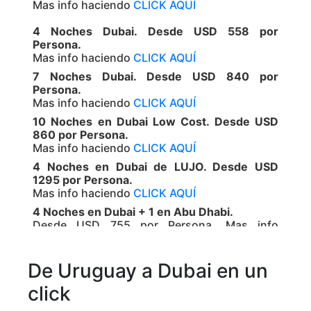
Mas info haciendo
CLICK AQUÍ
4 Noches Dubai. Desde USD 558 por
Persona.
Mas info haciendo
CLICK AQUÍ
7 Noches Dubai. Desde USD 840 por
Persona.
Mas info haciendo
CLICK AQUÍ
10 Noches en Dubai Low Cost. Desde USD
860 por Persona.
Mas info haciendo
CLICK AQUÍ
4 Noches en Dubai de LUJO. Desde USD
1295 por Persona.
Mas info haciendo
CLICK AQUÍ
4 Noches en Dubai + 1 en Abu Dhabi.
Desde USD 755 por Persona. Mas info
haciendo
CLICK AQUÍ
Parques de Diversión de Dubai y Abu Dhabi 7
De Uruguay a Dubai en un
Noches.
Desde USD 1755 por Persona. Mas info
click
haciendo
CLICK AQUÍ