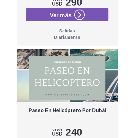
290
USD
Salidas
Diariamente
Paseo En Helicóptero Por Dubái
240
desde
USD