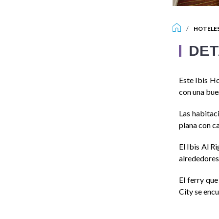
HOTELE
DET
Este Ibis Ho
con una buen
Las habitac
plana con ca
El Ibis Al 
alrededores
El ferry que
City se encu