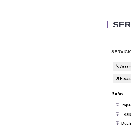
SER
SERVICI
Acces
Recep
Baño
Papel
Toall
Duch