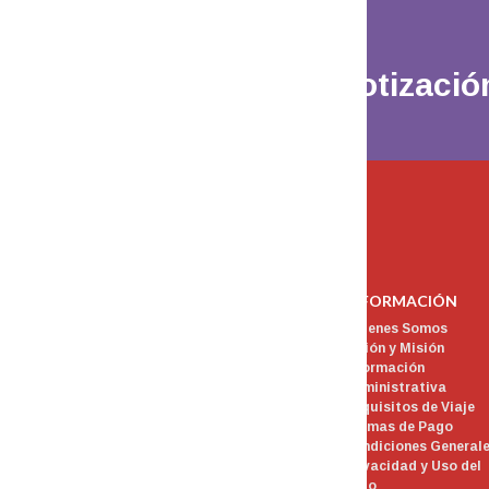
¿Querés una Cotizació
INFORMACIÓN
Quienes Somos
Visión y Misión
Información
Administrativa
Requisitos de Viaje
Formas de Pago
Condiciones General
Privacidad y Uso del
Sitio