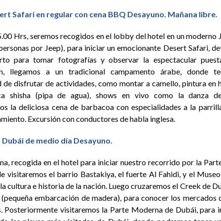
sert Safari en regular con cena BBQ Desayuno. Mañana libre.
5.00 Hrs, seremos recogidos en el lobby del hotel en un moderno 
 personas por Jeep), para iniciar un emocionante Desert Safari, d
erto para tomar fotografías y observar la espectacular puest
ón, llegamos a un tradicional campamento árabe, donde t
 de disfrutar de actividades, como montar a camello, pintura en 
ca shisha (pipa de agua), shows en vivo como la danza de
s la deliciosa cena de barbacoa con especialidades a la parrill
amiento. Excursión con conductores de habla inglesa.
r Dubái de medio día Desayuno.
a, recogida en el hotel para iniciar nuestro recorrido por la Par
e visitaremos el barrio Bastakiya, el fuerte Al Fahidi, y el Museo
la cultura e historia de la nación. Luego cruzaremos el Creek de 
 (pequeña embarcación de madera), para conocer los mercados 
s. Posteriormente visitaremos la Parte Moderna de Dubái, para i