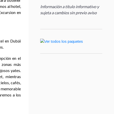
para obtener
mos al hotel,
Información a título informativo y
Excursion en
sujeta a cambios sin previo aviso
tel en Dubái
es.
epción en el
s zonas más
josos yates.
t, mientras
elos, cafés,
a memorable
aremos a los