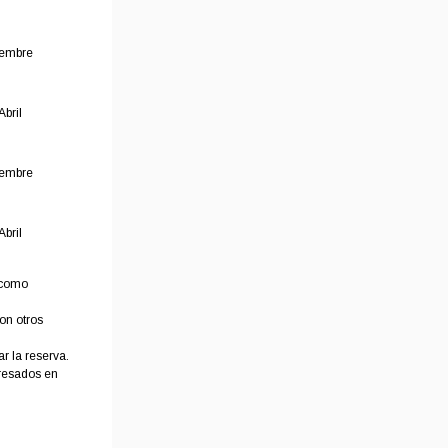
iembre
Abril
iembre
Abril
e como
on otros
ar la reserva.
presados en