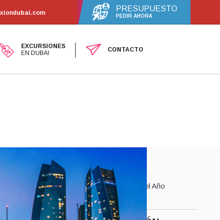
PRESUPUESTO
exiondubai.com
PEDIR AHORA
EXCURSIONES
CONTACTO
EN DUBAI
SALIDAS
Diarias durante todo el Año