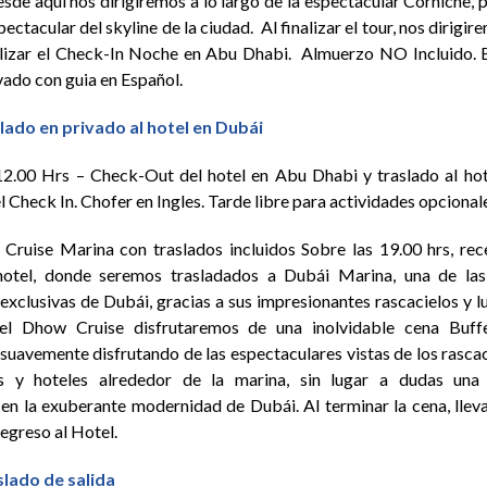
esde aquí nos dirigiremos a lo largo de la espectacular Corniche, 
pectacular del skyline de la ciudad. Al finalizar el tour, nos dirigire
alizar el Check-In Noche en Abu Dhabi. Almuerzo NO Incluido. 
vado con guia en Español.
lado en privado al hotel en Dubái
2.00 Hrs – Check-Out del hotel en Abu Dhabi y traslado al ho
l Check In. Chofer en Ingles. Tarde libre para actividades opcional
ruise Marina con traslados incluidos Sobre las 19.00 hrs, rec
hotel, donde seremos trasladados a Dubái Marina, una de la
exclusivas de Dubái, gracias a sus impresionantes rascacielos y lu
l Dhow Cruise disfrutaremos de una inolvidable cena Buffe
uavemente disfrutando de las espectaculares vistas de los rascaci
es y hoteles alrededor de la marina, sin lugar a dudas un
 en la exuberante modernidad de Dubái. Al terminar la cena, llev
regreso al Hotel.
slado de salida