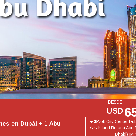
DESDE
6
USD
+ $Aloft City Center Du
hes en Dubái + 1 Abu
Yas Island Rotana Abu 
Dhabi) IM