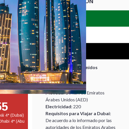
INFORMACIÓN
Emiratos Árabes Unidos
Capital:
Abu Dhabi
Idioma:
Árabe
Moneda:
Dirham de Emiratos
Árabes Unidos (AED)
55
Electricidad:
220
Requisitos para Viajar a Dubai:
bái 4* (Dubai)
De acuerdo a lo informado por las
Dhabi 4* (Abu
autoridades de los Emiratos Arabes
P