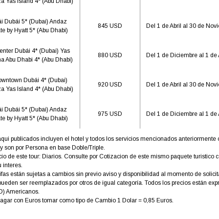
a Yas Island 4* (Abu Dhabi)
i Dubái 5* (Dubai) Andaz
845 USD
Del 1 de Abril al 30 de Nov
te by Hyatt 5* (Abu Dhabi)
Center Dubái 4* (Dubai) Yas
880 USD
Del 1 de Diciembre al 1 de 
na Abu Dhabi 4* (Abu Dhabi)
owntown Dubái 4* (Dubai)
920 USD
Del 1 de Abril al 30 de Nov
a Yas Island 4* (Abu Dhabi)
i Dubái 5* (Dubai) Andaz
975 USD
Del 1 de Diciembre al 1 de 
te by Hyatt 5* (Abu Dhabi)
aqui publicados incluyen el hotel y todos los servicios mencionados anteriorment
son por Persona en base Doble/Triple.
cio de este tour: Diarios. Consulte por Cotizacion de este mismo paquete turistico c
u interes.
ifas están sujetas a cambios sin previo aviso y disponibilidad al momento de solicit
pueden ser reemplazados por otros de igual categoría. Todos los precios están ex
D) Americanos.
agar con Euros tomar como tipo de Cambio 1 Dolar = 0,85 Euros.