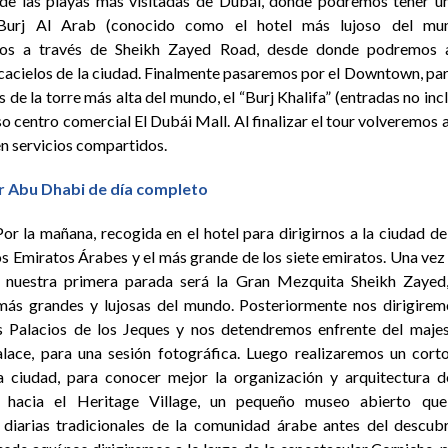
de las playas más visitadas de Dubái, donde podremos tener u
Burj Al Arab (conocido como el hotel más lujoso del mu
os a través de Sheikh Zayed Road, desde donde podremos a
cacielos de la ciudad. Finalmente pasaremos por el Downtown, par
de la torre más alta del mundo, el “Burj Khalifa” (entradas no incl
 centro comercial El Dubái Mall. Al finalizar el tour volveremos a
en servicios compartidos.
ur Abu Dhabi de día completo
or la mañana, recogida en el hotel para dirigirnos a la ciudad d
los Emiratos Árabes y el más grande de los siete emiratos. Una vez
 nuestra primera parada será la Gran Mezquita Sheikh Zayed,
ás grandes y lujosas del mundo. Posteriormente nos dirigirem
 Palacios de los Jeques y nos detendremos enfrente del majes
lace, para una sesión fotográfica. Luego realizaremos un cort
a ciudad, para conocer mejor la organización y arquitectura de
 hacia el Heritage Village, un pequeño museo abierto que
 diarias tradicionales de la comunidad árabe antes del descub