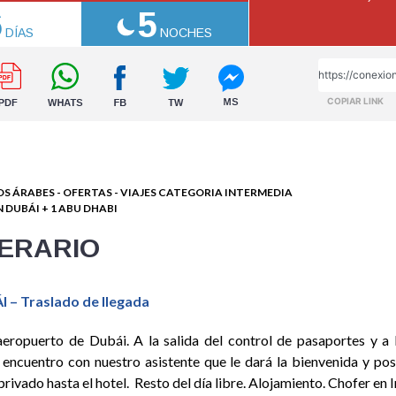
6
5
DÍAS
NOCHES
COPIAR LINK
OS ÁRABES
-
OFERTAS
-
VIAJES CATEGORIA INTERMEDIA
 DUBÁI + 1 ABU DHABI
NERARIO
I – Traslado de llegada
aeropuerto de Dubái. A la salida del control de pasaportes y a l
 encuentro con nuestro asistente que le dará la bienvenida y po
privado hasta el hotel. Resto del día libre. Alojamiento. Chofer en I