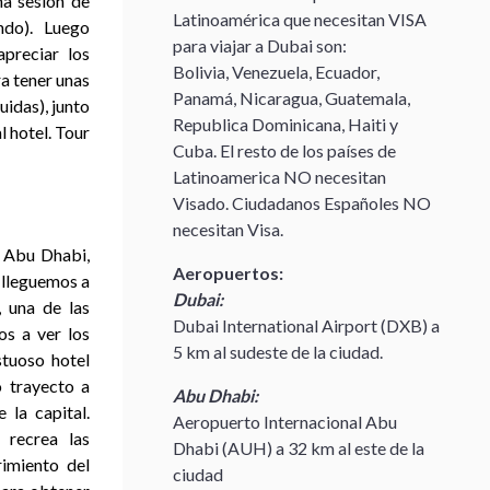
na sesión de
Latinoamérica que necesitan VISA
ndo). Luego
para viajar a Dubai son:
preciar los
Bolivia, Venezuela, Ecuador,
a tener unas
Panamá, Nicaragua, Guatemala,
uidas), junto
Republica Dominicana, Haiti y
l hotel. Tour
Cuba. El resto de los países de
Latinoamerica NO necesitan
Visado. Ciudadanos Españoles NO
necesitan Visa.
e Abu Dhabi,
Aeropuertos:
 lleguemos a
Dubai:
 una de las
Dubai International Airport (DXB) a
os a ver los
5 km al sudeste de la ciudad.
tuoso hotel
o trayecto a
Abu Dhabi:
 la capital.
Aeropuerto Internacional Abu
 recrea las
Dhabi (AUH) a 32 km al este de la
rimiento del
ciudad