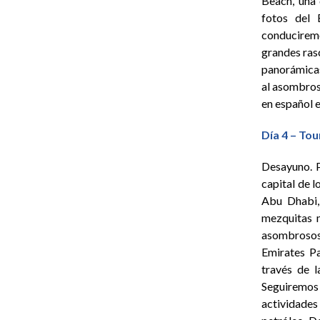
Beach, una 
fotos del 
conducirem
grandes ras
panorámicas 
al asombroso
en español 
Día 4 – To
Desayuno. P
capital de 
Abu Dhabi,
mezquitas m
asombrosos
Emirates Pa
través de l
Seguiremos
actividades