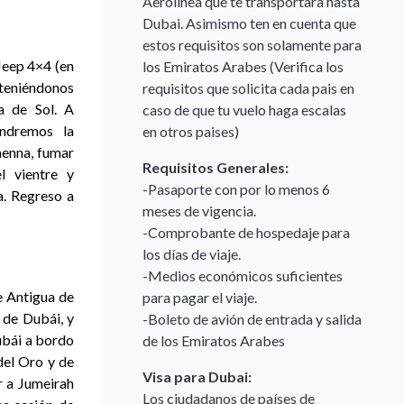
Aerolinea que te transportara hasta
Dubai. Asimismo ten en cuenta que
estos requisitos son solamente para
Jeep 4×4 (en
los Emiratos Arabes (Verifica los
eteniéndonos
requisitos que solicita cada pais en
a de Sol. A
caso de que tu vuelo haga escalas
endremos la
en otros paises)
henna, fumar
Requisitos Generales:
l vientre y
-Pasaporte con por lo menos 6
a. Regreso a
meses de vigencia.
-Comprobante de hospedaje para
los días de viaje.
-Medios económicos suficientes
te Antigua de
para pagar el viaje.
 de Dubái, y
-Boleto de avión de entrada y salida
Dubái a bordo
de los Emiratos Arabes
del Oro y de
Visa para Dubai:
r a Jumeirah
Los ciudadanos de países de