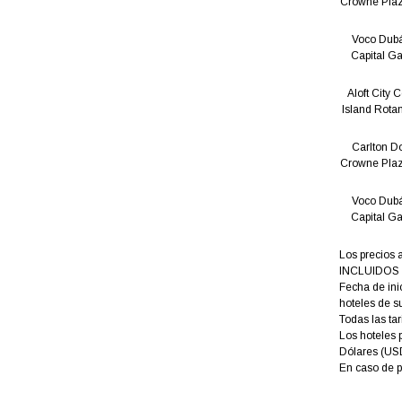
Crowne Plaz
Voco Dubá
Capital Ga
Aloft City 
Island Rota
Carlton D
Crowne Plaz
Voco Dubá
Capital Ga
Los precios 
INCLUIDOS y 
Fecha de ini
hoteles de s
Todas las tar
Los hoteles 
Dólares (US
En caso de p