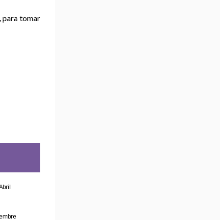
, para tomar
Abril
iembre