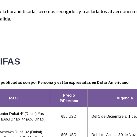
 la hora indicada, seremos recogidos y trasladados al aeropuerto
alida.
IFAS
s publicadas son por Persona y están expresadas en Dolar Americano:
Precio
Hotel
Vigencia
P/Persona
Center Dubái 4* (Dubai) Yas
655 USD
Del 1 de Diciembre al 1 de 
na Abu Dhabi 4* (Abu Dhabi)
owntown Dubái 4* (Dubai)
805 USD
Del 1 de Abril al 30 de Nov