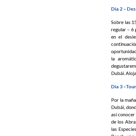
Día 2 – De
Sobre las 1
regular – 6
en el desi
continuaci
oportunidad
la aromáti
degustaremo
Dubái. Aloj
Día 3 –Tou
Por la mañan
Dubái, dond
así conocer 
de los Abra
las Especie