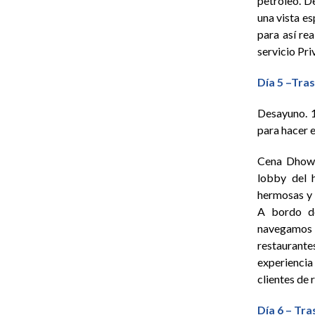
petróleo. D
una vista es
para así re
servicio Pri
Día 5 –Tras
Desayuno. 1
para hacer e
Cena Dhow C
lobby del 
hermosas y 
A bordo de
navegamos s
restaurant
experiencia
clientes de 
Día 6 – Tra